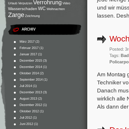
Verrohrung
Urlaub
Verputzen
Video
und wir müss
WC
Wasserschaden
Weihnachten
Zarge
lassen. Desh
Zeichnung
ARCHIV
Woch
März 2017
(2)
Februar 2017
(1)
Posted: 3r
Januar 2017
(1)
Tags:
Bad
Dezember 2015
(3)
Policarpo
Dezember 2014
(1)
Am Montag ga
Oktober 2014
(2)
September 2014
(1)
Techniker vo
Juli 2014
(1)
Danach muss
Dezember 2013
(3)
wirklich all
August 2013
(2)
Dezember 2012
(1)
Als dann der
Oktober 2012
(1)
Juli 2012
(1)
Juni 2012
(1)