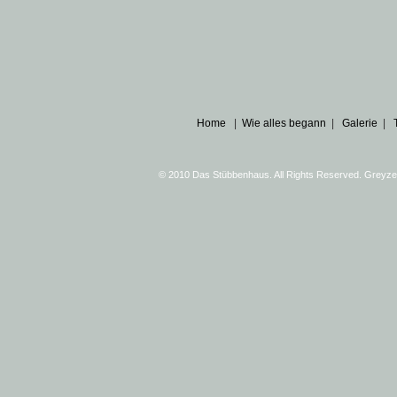
Home
|
Wie alles begann
|
Galerie
|
© 2010 Das Stübbenhaus. All Rights Reserved. Greyz