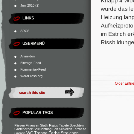
Knapp 4 Woch
Juni 2010
(2)
wurde das let
Heizung lan
LINKS
Aufheizproto
SRCS
im Estrich e
Rissbildunge
USERMENÜ
Anmelden
Eintrags-Feed
Kommentar-Feed
WordPress.org
Older Entri
POPULAR TAGS
Fliesen
Finanzen
Statik
Rigips
Tapete
Spachteln
Gartenarbeit
Beleuchtung
Fön
Schleifen
Terrasse
WC
Treppe
Farbe
Streichen
Garage