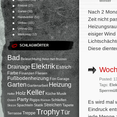
Winter
Freizeit
(27)
Nach 2 Monate
Garten
(10)
Handwerker
(51)
Zeit nicht p
Umbau
(101)
Heizungsraum
Umzug
(11)
eisiger Wind
Werkzeug
(12)
Lichtschächt
SCHLAGWÖRTER
Diese diente
Bad
Beleuchtung
Beton
Bett
Brunnen
Elektrik
Drainage
Estrich
Woch
Farbe
Finanzen
Fliesen
Fußbodenheizung
Fön
Garage
Posted: 13
Garten
Heizung
Tags:
Elek
Gartenarbeit
Keller
Sperrmül
Holz
Küche
Musik
Helfer
Party
Rigips
Schleifen
Ostern
Rücken
Es wird mal w
Streichen
Spachteln
Statik
Tapete
Skizze
Eindruck ent
Trophy
Tür
Treppe
Terrasse
jede Menge z