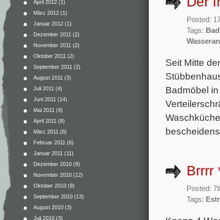
Der I
April 2012
(1)
März 2012
(1)
Posted: 1
Januar 2012
(1)
Tags:
Bad
Dezember 2011
(2)
Wasseran
November 2011
(2)
Oktober 2011
(2)
Seit Mitte de
September 2011
(2)
Stübbenhaus.
August 2011
(3)
Badmöbel in
Juli 2011
(4)
Juni 2011
(14)
Verteilersch
Mai 2011
(9)
Waschküche 
April 2011
(8)
bescheidenst
März 2011
(8)
Februar 2011
(6)
Januar 2011
(11)
Dezember 2010
(9)
Brrrr
November 2010
(12)
Oktober 2010
(9)
Posted: 7
September 2010
(13)
Tags:
Estr
August 2010
(3)
Juli 2010
(3)