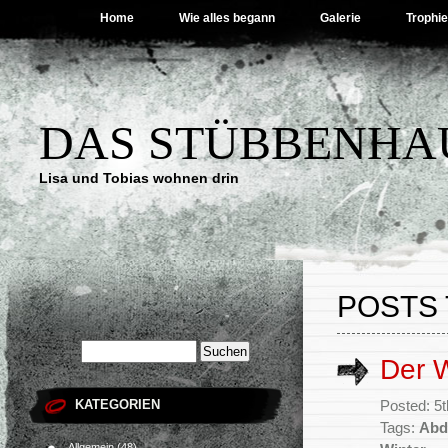
Home
Wie alles begann
Galerie
Trophi
DAS STÜBBENHA
Lisa und Tobias wohnen drin
POSTS 
Der W
KATEGORIEN
Posted: 5
Tags:
Abd
Allgemein
(48)