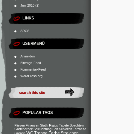
Juni 2010
(2)
LINKS
SRCS
USERMENÜ
Anmelden
Eintrags-Feed
Kommentar-Feed
WordPress.org
POPULAR TAGS
Fliesen
Finanzen
Statik
Rigips
Tapete
Spachteln
Gartenarbeit
Beleuchtung
Fön
Schleifen
Terrasse
WC
Treppe
Farbe
Streichen
Garage