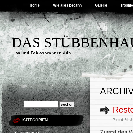
Home
Wie alles begann
Galerie
Trophi
DAS STÜBBENHA
Lisa und Tobias wohnen drin
ARCHIV
Reste
KATEGORIEN
Posted: 5th 
Zuerst das W
Allgemein
(48)