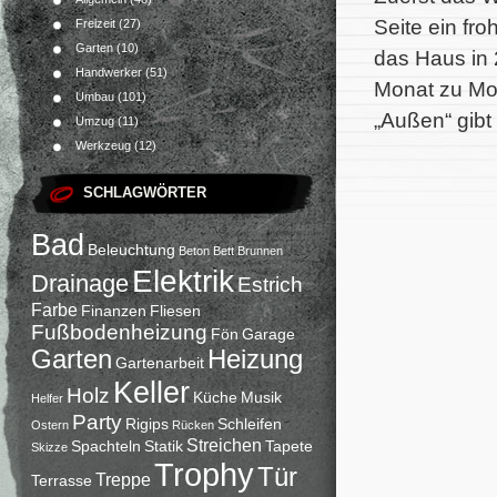
Seite ein fr
Freizeit
(27)
Garten
(10)
das Haus in 
Handwerker
(51)
Monat zu Mon
Umbau
(101)
„Außen“ gibt
Umzug
(11)
Werkzeug
(12)
SCHLAGWÖRTER
Bad
Beleuchtung
Beton
Bett
Brunnen
Elektrik
Drainage
Estrich
Farbe
Finanzen
Fliesen
Fußbodenheizung
Fön
Garage
Garten
Heizung
Gartenarbeit
Keller
Holz
Küche
Musik
Helfer
Party
Rigips
Schleifen
Ostern
Rücken
Streichen
Spachteln
Statik
Tapete
Skizze
Trophy
Tür
Treppe
Terrasse