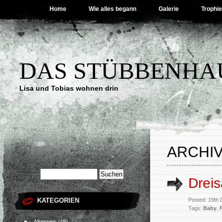
Home
Wie alles begann
Galerie
Trophi
DAS STÜBBENHA
Lisa und Tobias wohnen drin
ARCHIV
Drei
KATEGORIEN
Posted: 19th
Tags:
Baby
,
Allgemein
(48)