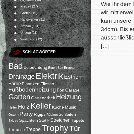
Wie Ihr dem 
Freizeit
(27)
wir mittlerwe
Garten
(10)
kam unsere T
Handwerker
(51)
Umbau
(101)
34cm). Bis es
Umzug
(11)
ausschließlic
Werkzeug
(12)
[…]
SCHLAGWÖRTER
Bad
Beleuchtung
Beton
Bett
Brunnen
Elektrik
Drainage
Estrich
Farbe
Finanzen
Fliesen
Fußbodenheizung
Fön
Garage
Garten
Heizung
Gartenarbeit
Keller
Holz
Küche
Musik
Helfer
Party
Rigips
Schleifen
Ostern
Rücken
Streichen
Spachteln
Statik
Tapete
Skizze
Trophy
Tür
Treppe
Terrasse