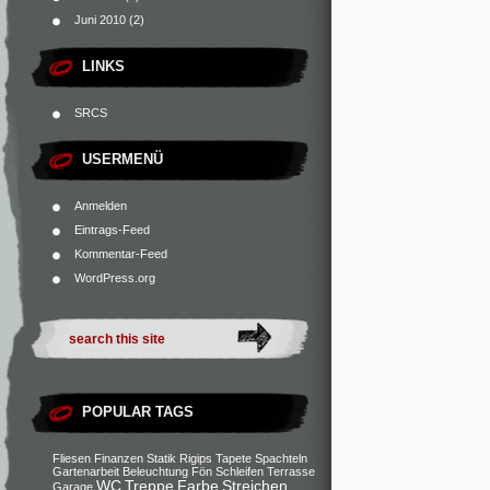
Juni 2010
(2)
LINKS
SRCS
USERMENÜ
Anmelden
Eintrags-Feed
Kommentar-Feed
WordPress.org
POPULAR TAGS
Fliesen
Finanzen
Statik
Rigips
Tapete
Spachteln
Gartenarbeit
Beleuchtung
Fön
Schleifen
Terrasse
WC
Treppe
Farbe
Streichen
Garage