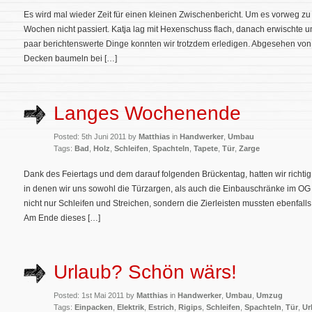
Es wird mal wieder Zeit für einen kleinen Zwischenbericht. Um es vorweg zu n
Wochen nicht passiert. Katja lag mit Hexenschuss flach, danach erwischte un
paar berichtenswerte Dinge konnten wir trotzdem erledigen. Abgesehen v
Decken baumeln bei […]
Langes Wochenende
Posted: 5th Juni 2011 by
Matthias
in
Handwerker
,
Umbau
Tags:
Bad
,
Holz
,
Schleifen
,
Spachteln
,
Tapete
,
Tür
,
Zarge
Dank des Feiertags und dem darauf folgenden Brückentag, hatten wir richtig
in denen wir uns sowohl die Türzargen, als auch die Einbauschränke im 
nicht nur Schleifen und Streichen, sondern die Zierleisten mussten ebenfal
Am Ende dieses […]
Urlaub? Schön wärs!
Posted: 1st Mai 2011 by
Matthias
in
Handwerker
,
Umbau
,
Umzug
Tags:
Einpacken
,
Elektrik
,
Estrich
,
Rigips
,
Schleifen
,
Spachteln
,
Tür
,
Ur