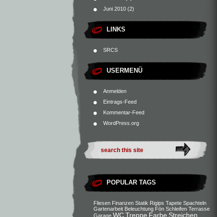
Juni 2010
(2)
LINKS
SRCS
USERMENÜ
Anmelden
Eintrags-Feed
Kommentar-Feed
WordPress.org
POPULAR TAGS
Fliesen
Finanzen
Statik
Rigips
Tapete
Spachteln
Gartenarbeit
Beleuchtung
Fön
Schleifen
Terrasse
WC
Treppe
Farbe
Streichen
Garage