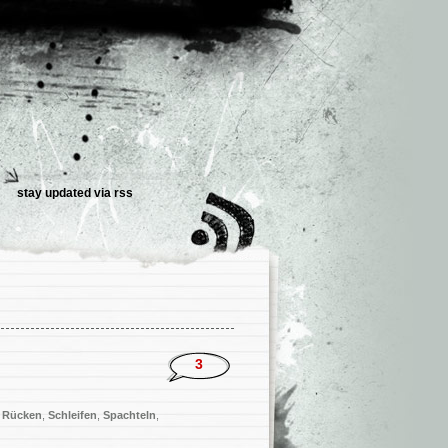
stay updated via
rss
3
,
Rücken
,
Schleifen
,
Spachteln
,