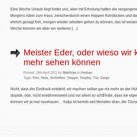
Eine Woche Urlaub liegt hinter uns, aber mit Erholung hatten die vergang
Morgens rüber zum Haus, zwischendurch einen Happen frühstücken und dann
ehrlich gesagt froh, morgen wieder arbeiten gehen zu können, das ist wese
Woche können wir aber ein weiteres […]
Meister Eder, oder wieso wir 
mehr sehen können
Posted: 19th April 2011 by
Matthias
in
Umbau
Tags:
Fön
,
Holz
,
Schleifen
,
Treppe
,
Trophy
,
Tür
,
Zarge
Nicht, dass der Eindruck entsteht, wir machen selber gar nix mehr an der Hütt
stupide, öde, nicht erwähnenswert und vor allem so sch$%&e, dass sie eigentl
können wir ja mal raushauen… Katja ist bereits seit Monaten dran, die Türz