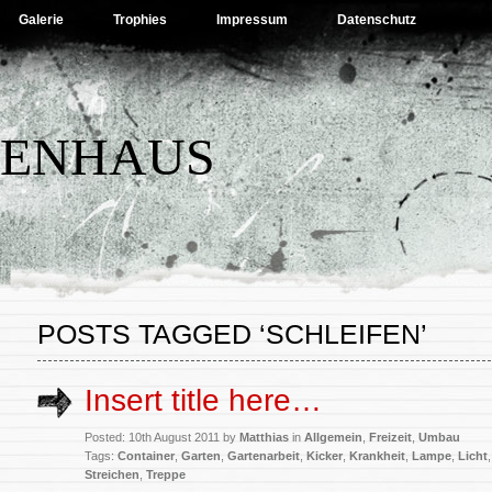
Galerie
Trophies
Impressum
Datenschutz
BENHAUS
POSTS TAGGED ‘SCHLEIFEN’
Insert title here…
Posted: 10th August 2011 by
Matthias
in
Allgemein
,
Freizeit
,
Umbau
Tags:
Container
,
Garten
,
Gartenarbeit
,
Kicker
,
Krankheit
,
Lampe
,
Licht
Streichen
,
Treppe