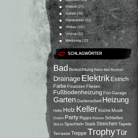
Freizeit
(27)
Garten
(10)
Handwerker
(51)
Umbau
(101)
Umzug
(11)
Werkzeug
(12)
SCHLAGWÖRTER
Bad
Beleuchtung
Beton
Bett
Brunnen
Elektrik
Drainage
Estrich
Farbe
Finanzen
Fliesen
Fußbodenheizung
Fön
Garage
Garten
Heizung
Gartenarbeit
Keller
Holz
Küche
Musik
Helfer
Party
Rigips
Schleifen
Ostern
Rücken
Streichen
Spachteln
Statik
Tapete
Skizze
Trophy
Tür
Treppe
Terrasse