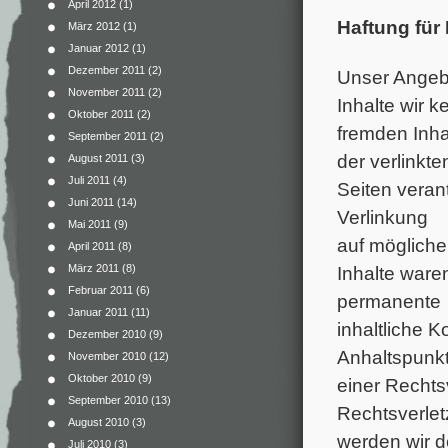
April 2012
(1)
Haftung für
März 2012
(1)
Januar 2012
(1)
Dezember 2011
(2)
Unser Angebo
November 2011
(2)
Inhalte wir 
Oktober 2011
(2)
fremden Inha
September 2011
(2)
der verlinkte
August 2011
(3)
Juli 2011
(4)
Seiten veran
Juni 2011
(14)
Verlinkung
Mai 2011
(9)
auf mögliche
April 2011
(8)
Inhalte ware
März 2011
(8)
Februar 2011
(6)
permanente
Januar 2011
(11)
inhaltliche K
Dezember 2010
(9)
Anhaltspunk
November 2010
(12)
Oktober 2010
(9)
einer Rechts
September 2010
(13)
Rechtsverle
August 2010
(3)
werden wir d
Juli 2010
(3)