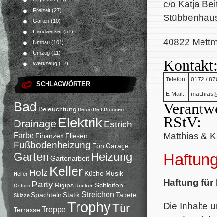
c/o Katja Be
Freizeit
(27)
Stübbenhause
Garten
(10)
Handwerker
(51)
40822 Mett
Umbau
(101)
Umzug
(11)
Kontakt
Werkzeug
(12)
Telefon:
0172 / 8
SCHLAGWÖRTER
E-Mail:
matthias
Bad
Verantwo
Beleuchtung
Beton
Bett
Brunnen
RStV:
Elektrik
Drainage
Estrich
Matthias & K
Farbe
Finanzen
Fliesen
Fußbodenheizung
Fön
Garage
Haftun
Garten
Heizung
Gartenarbeit
Keller
Holz
Küche
Musik
Helfer
Haftung für 
Party
Rigips
Schleifen
Ostern
Rücken
Streichen
Spachteln
Statik
Tapete
Skizze
Trophy
Die Inhalte u
Tür
Treppe
Terrasse