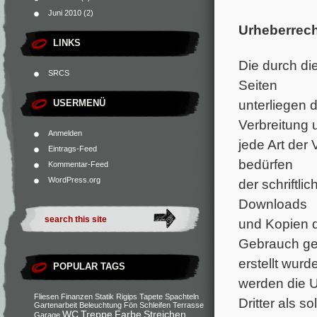
Juni 2010
(2)
Urheberrech
LINKS
Die durch di
SRCS
Seiten
unterliegen 
USERMENÜ
Verbreitung 
Anmelden
jede Art der
Eintrags-Feed
bedürfen
Kommentar-Feed
WordPress.org
der schriftli
Downloads
und Kopien d
Gebrauch gest
erstellt wurd
POPULAR TAGS
werden die U
Fliesen
Finanzen
Statik
Rigips
Tapete
Spachteln
Dritter als s
Gartenarbeit
Beleuchtung
Fön
Schleifen
Terrasse
WC
Treppe
Farbe
Streichen
Garage