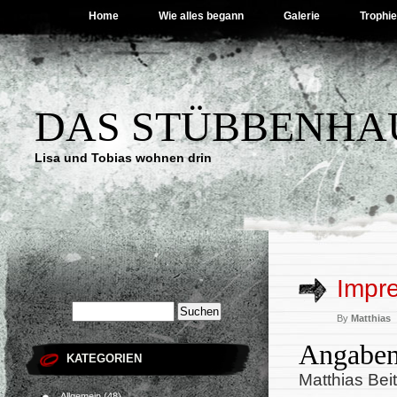
Home
Wie alles begann
Galerie
Trophi
DAS STÜBBENHA
Lisa und Tobias wohnen drin
Impr
By
Matthias
Angaben
KATEGORIEN
Matthias Beit
Allgemein
(48)