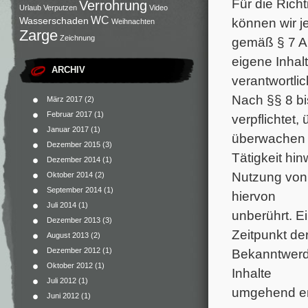
Für die Richt
Verrohrung
Urlaub
Verputzen
Video
WC
Wasserschaden
können wir j
Weihnachten
Zarge
Zeichnung
gemäß § 7 A
eigene Inhal
ARCHIV
verantwortlic
Nach §§ 8 bi
März 2017
(2)
Februar 2017
(1)
verpflichtet,
Januar 2017
(1)
überwachen o
Dezember 2015
(3)
Tätigkeit hi
Dezember 2014
(1)
Nutzung von
Oktober 2014
(2)
September 2014
(1)
hiervon
Juli 2014
(1)
unberührt. E
Dezember 2013
(3)
Zeitpunkt de
August 2013
(2)
Dezember 2012
(1)
Bekanntwerd
Oktober 2012
(1)
Inhalte
Juli 2012
(1)
umgehend en
Juni 2012
(1)