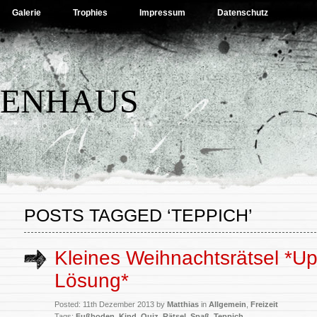
Galerie
Trophies
Impressum
Datenschutz
BENHAUS
POSTS TAGGED ‘TEPPICH’
Kleines Weihnachtsrätsel *U
Lösung*
Posted: 11th Dezember 2013 by
Matthias
in
Allgemein
,
Freizeit
Tags:
Fußboden
,
Kind
,
Quiz
,
Rätsel
,
Spaß
,
Teppich