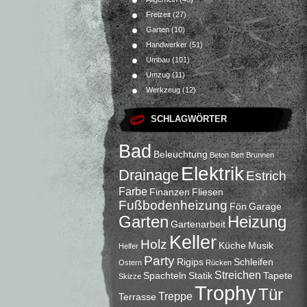
Freizeit
(27)
Garten
(10)
Handwerker
(51)
Umbau
(101)
Umzug
(11)
Werkzeug
(12)
SCHLAGWÖRTER
Bad
Beleuchtung
Beton
Bett
Brunnen
Elektrik
Drainage
Estrich
Farbe
Finanzen
Fliesen
Fußbodenheizung
Fön
Garage
Garten
Heizung
Gartenarbeit
Keller
Holz
Küche
Musik
Helfer
Party
Rigips
Schleifen
Ostern
Rücken
Streichen
Spachteln
Statik
Tapete
Skizze
Trophy
Tür
Treppe
Terrasse