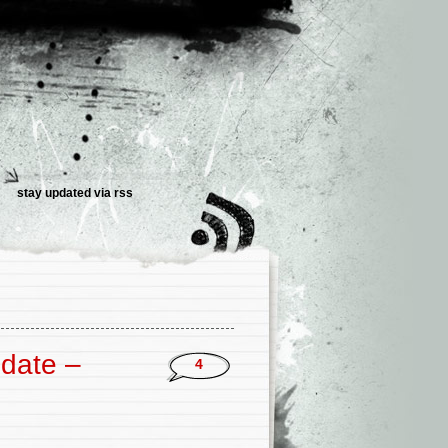
stay updated via
rss
pdate –
4