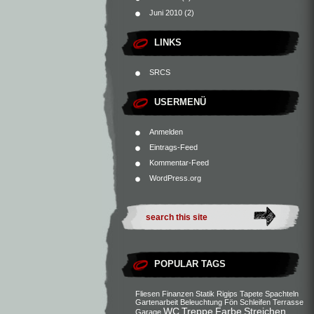
Juni 2010
(2)
LINKS
SRCS
USERMENÜ
Anmelden
Eintrags-Feed
Kommentar-Feed
WordPress.org
POPULAR TAGS
Fliesen
Finanzen
Statik
Rigips
Tapete
Spachteln
Gartenarbeit
Beleuchtung
Fön
Schleifen
Terrasse
WC
Treppe
Farbe
Streichen
Garage