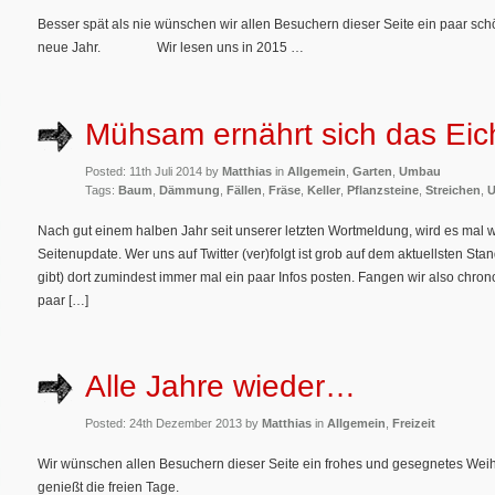
Besser spät als nie wünschen wir allen Besuchern dieser Seite ein paar sc
neue Jahr. Wir lesen uns in 2015 …
Mühsam ernährt sich das Ei
Posted: 11th Juli 2014 by
Matthias
in
Allgemein
,
Garten
,
Umbau
Tags:
Baum
,
Dämmung
,
Fällen
,
Fräse
,
Keller
,
Pflanzsteine
,
Streichen
,
U
Nach gut einem halben Jahr seit unserer letzten Wortmeldung, wird es mal wi
Seitenupdate. Wer uns auf Twitter (ver)folgt ist grob auf dem aktuellsten Sta
gibt) dort zumindest immer mal ein paar Infos posten. Fangen wir also chro
paar […]
Alle Jahre wieder…
Posted: 24th Dezember 2013 by
Matthias
in
Allgemein
,
Freizeit
Wir wünschen allen Besuchern dieser Seite ein frohes und gesegnetes Weih
genießt die freien Tage.