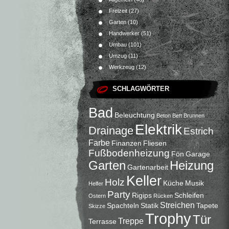
Freizeit
(27)
Garten
(10)
Handwerker
(51)
Umbau
(101)
Umzug
(11)
Werkzeug
(12)
SCHLAGWÖRTER
Bad
Beleuchtung
Beton
Bett
Brunnen
Elektrik
Drainage
Estrich
Farbe
Finanzen
Fliesen
Fußbodenheizung
Fön
Garage
Garten
Heizung
Gartenarbeit
Keller
Holz
Küche
Musik
Helfer
Party
Rigips
Schleifen
Ostern
Rücken
Streichen
Spachteln
Statik
Tapete
Skizze
Trophy
Tür
Treppe
Terrasse