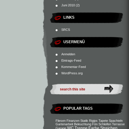
Juni 2010
(2)
LINKS
SRCS
USERMENÜ
Anmelden
Eintrags-Feed
Kommentar-Feed
WordPress.org
POPULAR TAGS
Fliesen
Finanzen
Statik
Rigips
Tapete
Spachteln
Gartenarbeit
Beleuchtung
Fön
Schleifen
Terrasse
WC
Treppe
Farbe
Streichen
Garage