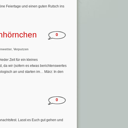
höne Feiertage und einen guten Rutsch ins
chhörnchen
0
nwetter
,
Verputzen
eder Zeit für ein kleines
nd, da wir (sofern es etwas berichtenswertes
nologisch an und starten im… März: In den
0
nachtsfest. Lasst es Euch gut gehen und