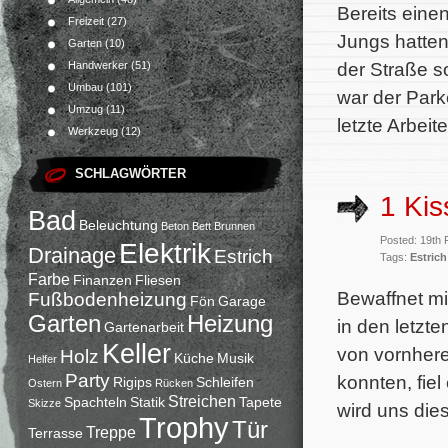
Bereits einen
Freizeit
(27)
Jungs hatten
Garten
(10)
der Straße s
Handwerker
(51)
Umbau
(101)
war der Park
Umzug
(11)
letzte Arbei
Werkzeug
(12)
SCHLAGWÖRTER
1 Kis
Bad
Beleuchtung
Beton
Bett
Brunnen
Posted: 19th
Elektrik
Drainage
Estrich
Tags:
Estrich
Farbe
Finanzen
Fliesen
Bewaffnet mi
Fußbodenheizung
Fön
Garage
Garten
Heizung
in den letzt
Gartenarbeit
Keller
von vornhere
Holz
Küche
Musik
Helfer
Party
konnten, fiel
Rigips
Schleifen
Ostern
Rücken
Streichen
Spachteln
Statik
Tapete
Skizze
wird uns die
Trophy
Tür
Treppe
Terrasse