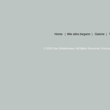
Home
|
Wie alles begann
|
Galerie
|
© 2010 Das Stübbenhaus. All Rights Reserved. Greyz