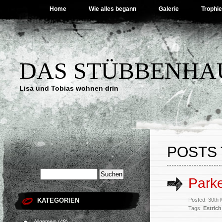
Home
Wie alles begann
Galerie
Trophi
DAS STÜBBENHA
Lisa und Tobias wohnen drin
POSTS 
Parke
KATEGORIEN
Posted: 30th 
Tags:
Estrich
Allgemein
(48)