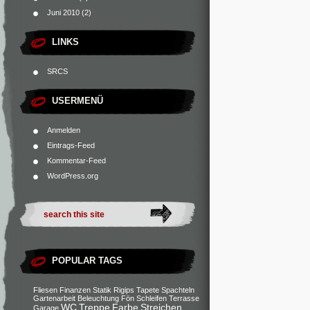
Juni 2010
(2)
LINKS
SRCS
USERMENÜ
Anmelden
Eintrags-Feed
Kommentar-Feed
WordPress.org
POPULAR TAGS
Fliesen
Finanzen
Statik
Rigips
Tapete
Spachteln
Gartenarbeit
Beleuchtung
Fön
Schleifen
Terrasse
WC
Treppe
Farbe
Streichen
Garage