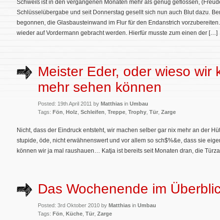
Schweiß ist in den vergangenen Monaten mehr als genug geflossen, (Freud
Schlüsselübergabe und seit Donnerstag gesellt sich nun auch Blut dazu. Ber
begonnen, die Glasbausteinwand im Flur für den Endanstrich vorzubereiten
wieder auf Vordermann gebracht werden. Hierfür musste zum einen der […]
Meister Eder, oder wieso wir 
mehr sehen können
Posted: 19th April 2011 by
Matthias
in
Umbau
Tags:
Fön
,
Holz
,
Schleifen
,
Treppe
,
Trophy
,
Tür
,
Zarge
Nicht, dass der Eindruck entsteht, wir machen selber gar nix mehr an der Hütt
stupide, öde, nicht erwähnenswert und vor allem so sch$%&e, dass sie eigentl
können wir ja mal raushauen… Katja ist bereits seit Monaten dran, die Türz
Das Wochenende im Überbli
Posted: 3rd Oktober 2010 by
Matthias
in
Umbau
Tags:
Fön
,
Küche
,
Tür
,
Zarge