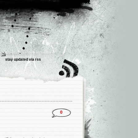
stay updated via
rss
0