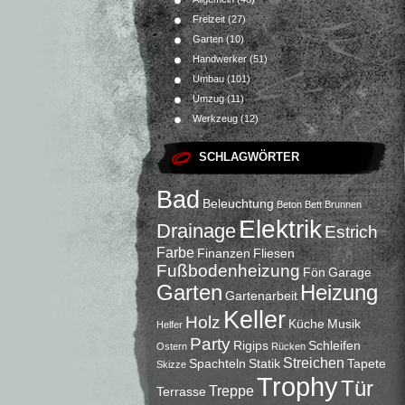
Freizeit
(27)
Garten
(10)
Handwerker
(51)
Umbau
(101)
Umzug
(11)
Werkzeug
(12)
SCHLAGWÖRTER
Bad
Beleuchtung
Beton
Bett
Brunnen
Elektrik
Drainage
Estrich
Farbe
Finanzen
Fliesen
Fußbodenheizung
Fön
Garage
Garten
Heizung
Gartenarbeit
Keller
Holz
Küche
Musik
Helfer
Party
Rigips
Schleifen
Ostern
Rücken
Streichen
Spachteln
Statik
Tapete
Skizze
Trophy
Tür
Treppe
Terrasse