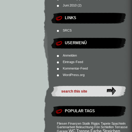
Juni 2010
(2)
LINKS
SRCS
USERMENÜ
Anmelden
Eintrags-Feed
Kommentar-Feed
WordPress.org
POPULAR TAGS
Fliesen
Finanzen
Statik
Rigips
Tapete
Spachteln
Gartenarbeit
Beleuchtung
Fön
Schleifen
Terrasse
WC
Treppe
Farbe
Streichen
Garage