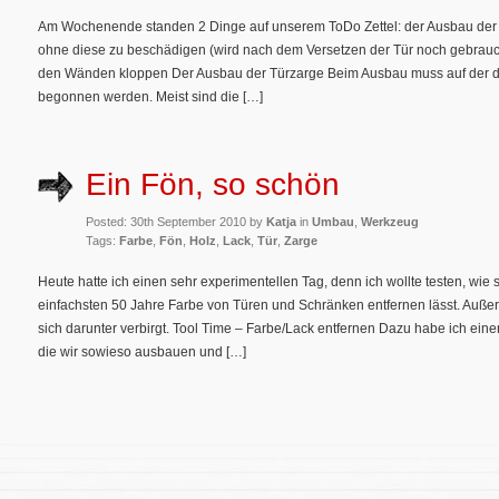
Am Wochenende standen 2 Dinge auf unserem ToDo Zettel: der Ausbau der
ohne diese zu beschädigen (wird nach dem Versetzen der Tür noch gebrauch
den Wänden kloppen Der Ausbau der Türzarge Beim Ausbau muss auf der d
begonnen werden. Meist sind die […]
Ein Fön, so schön
Posted: 30th September 2010 by
Katja
in
Umbau
,
Werkzeug
Tags:
Farbe
,
Fön
,
Holz
,
Lack
,
Tür
,
Zarge
Heute hatte ich einen sehr experimentellen Tag, denn ich wollte testen, wie
einfachsten 50 Jahre Farbe von Türen und Schränken entfernen lässt. Außer
sich darunter verbirgt. Tool Time – Farbe/Lack entfernen Dazu habe ich ein
die wir sowieso ausbauen und […]