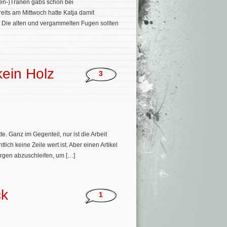
en-)Tränen gabs schon bei
eits am Mittwoch hatte Katja damit
. Die alten und vergammelten Fugen sollten
kein Holz
3
e. Ganz im Gegenteil, nur ist die Arbeit
ich keine Zeile wert ist. Aber einen Artikel
argen abzuschleifen, um […]
ck
1