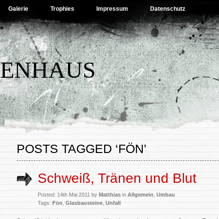
Galerie
Trophies
Impressum
Datenschutz
BENHAUS
POSTS TAGGED ‘FÖN’
Schweiß, Tränen und Blut
Posted: 14th Mai 2011 by
Matthias
in
Allgemein
,
Umbau
Tags:
Fön
,
Glasbausteine
,
Unfall