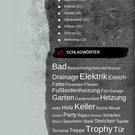
Freizeit
(27)
Garten
(10)
Handwerker
(51)
Umbau
(101)
Umzug
(11)
Werkzeug
(12)
SCHLAGWÖRTER
Bad
Beleuchtung
Beton
Bett
Brunnen
Elektrik
Drainage
Estrich
Farbe
Finanzen
Fliesen
Fußbodenheizung
Fön
Garage
Garten
Heizung
Gartenarbeit
Keller
Holz
Küche
Musik
Helfer
Party
Rigips
Schleifen
Ostern
Rücken
Streichen
Spachteln
Statik
Tapete
Skizze
Trophy
Tür
Treppe
Terrasse