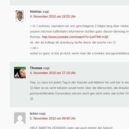
Matthias
sagt:
4. November 2010 um 16:53 Uhr
< ot > wohooo, nachdem wir uns geschlagene 2 folgen lang über meine
unsere nächste kaffeefahrt informieren durften gabs diesen dienstag e
thomas:
http://www.youtube.com/watch?v=1shTh8-rn1E
ok, der äh kollege äh dramburg durfte davor die woche ran 🙂
< /ot >
wobei so ganz ot ists ja nicht, wenn man die schnieke anzugverkleidun
Thomas
sagt:
4. November 2010 um 17:19 Uhr
Hey, so sitze ich jeden Tag in der Kanzlei und blättere hin und her in ein
😉 Aber ist es nicht toll jetzt soviel mehr über die Menschen, die drauß
pornoverblendete Generation wissen doch gar nicht mehr wie echte Or
😉
itchsn
sagt:
5. November 2010 um 09:40 Uhr
HELF MARTIN DÖRNER (oder wie auch immer der heisst)