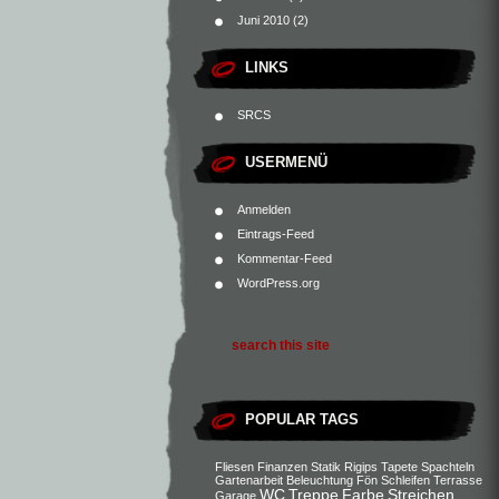
Juni 2010
(2)
LINKS
SRCS
USERMENÜ
Anmelden
Eintrags-Feed
Kommentar-Feed
WordPress.org
POPULAR TAGS
Fliesen
Finanzen
Statik
Rigips
Tapete
Spachteln
Gartenarbeit
Beleuchtung
Fön
Schleifen
Terrasse
WC
Treppe
Farbe
Streichen
Garage