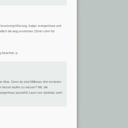
 brustvergrößerung, katjas orangenhaut und
ndlich die lang ersehnten 15min ruhm für
g beachtet :p
er Akte. Denn da sind Millionen drin involviert
en herum laufen zu wissen? Wir, die
angenhaut aussieht! Lasst uns dankbar sein!