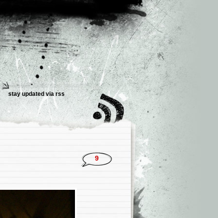
stay updated via
rss
9