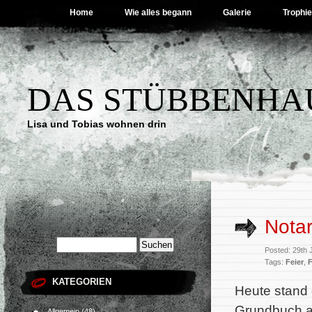
Home
Wie alles begann
Galerie
Trophi
DAS STÜBBENHA
Lisa und Tobias wohnen drin
Notar
Posted: 29th 
Tags:
Feier
,
KATEGORIEN
Heute stand 
Grundbuch an
Allgemein
(48)