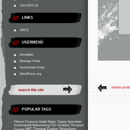
Juni 2010
(2)
LINKS
SRCS
USERMENÜ
Anmelden
Eintrags-Feed
Kommentar-Feed
WordPress.org
newer post
POPULAR TAGS
Fliesen
Finanzen
Statik
Rigips
Tapete
Spachteln
Gartenarbeit
Beleuchtung
Fön
Schleifen
Terrasse
WC
Treppe
Farbe
Streichen
Garage