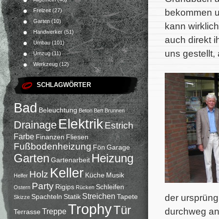
bekommen un
Freizeit
(27)
Garten
(10)
kann wirklic
Handwerker
(51)
auch direkt 
Umbau
(101)
uns gestellt,
Umzug
(11)
Werkzeug
(12)
SCHLAGWÖRTER
Bad
Beleuchtung
Beton
Bett
Brunnen
Elektrik
Drainage
Estrich
Farbe
Finanzen
Fliesen
Fußbodenheizung
Fön
Garage
Garten
Heizung
Gartenarbeit
Keller
Holz
Küche
Musik
Helfer
Party
Rigips
Schleifen
Ostern
Rücken
Streichen
der ursprüng
Spachteln
Statik
Tapete
Skizze
Trophy
Tür
durchweg an
Treppe
Terrasse