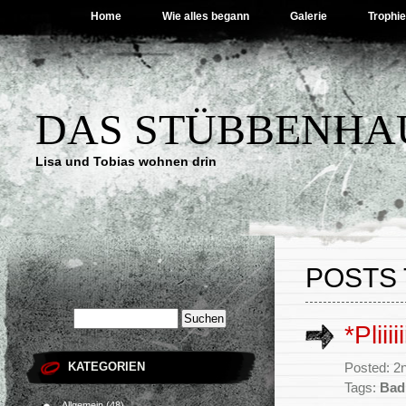
Home
Wie alles begann
Galerie
Trophi
DAS STÜBBENHA
Lisa und Tobias wohnen drin
POSTS 
*Pliii
KATEGORIEN
Posted: 2
Tags:
Bad
Allgemein
(48)