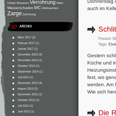
Donnerstag u
Verrohrung
Urlaub
Verputzen
Video
WC
auch im Kell
Wasserschaden
Weihnachten
Zarge
Zeichnung
ARCHIV
Schli
März 2017
(2)
Posted: 5
Februar 2017
(1)
Tags:
Elek
Januar 2017
(1)
Gestern schl
Dezember 2015
(3)
Dezember 2014
(1)
Küche und im
Oktober 2014
(2)
Heizungsinst
September 2014
(1)
fest, wo ge
Juli 2014
(1)
Dezember 2013
(3)
werden. Am N
August 2013
(2)
Wie sich hera
Dezember 2012
(1)
Oktober 2012
(1)
Juli 2012
(1)
Die 
Juni 2012
(1)