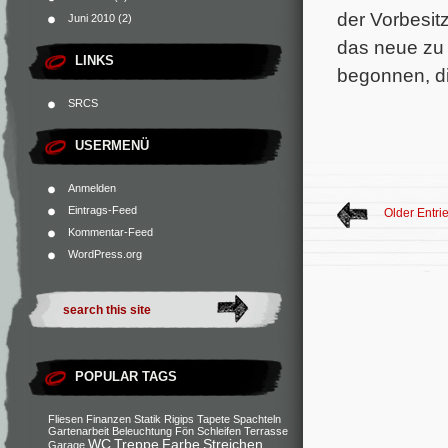
der Vorbesit
Juni 2010
(2)
das neue zu 
LINKS
begonnen, d
SRCS
USERMENÜ
Anmelden
Eintrags-Feed
Older Entri
Kommentar-Feed
WordPress.org
POPULAR TAGS
Fliesen
Finanzen
Statik
Rigips
Tapete
Spachteln
Gartenarbeit
Beleuchtung
Fön
Schleifen
Terrasse
WC
Treppe
Farbe
Streichen
Garage