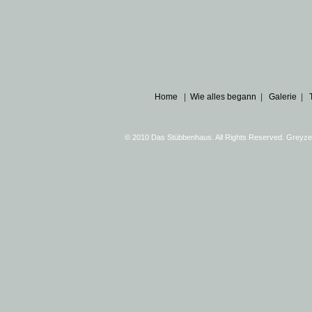
Home
|
Wie alles begann
|
Galerie
|
© 2010 Das Stübbenhaus. All Rights Reserved. Greyz