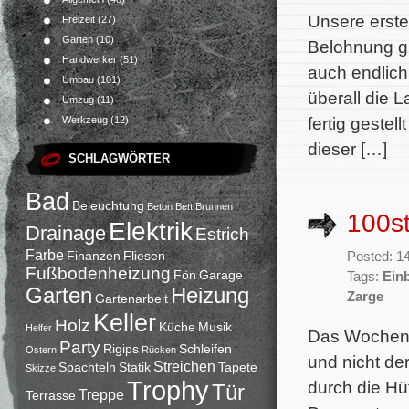
Unsere erste
Freizeit
(27)
Garten
(10)
Belohnung gi
Handwerker
(51)
auch endlich
Umbau
(101)
überall die 
Umzug
(11)
fertig gestel
Werkzeug
(12)
dieser […]
SCHLAGWÖRTER
Bad
Beleuchtung
Beton
Bett
Brunnen
100st
Elektrik
Drainage
Estrich
Farbe
Finanzen
Fliesen
Posted: 1
Fußbodenheizung
Fön
Garage
Tags:
Ein
Garten
Heizung
Zarge
Gartenarbeit
Keller
Holz
Küche
Musik
Helfer
Das Wochenen
Party
Rigips
Schleifen
Ostern
Rücken
und nicht de
Streichen
Spachteln
Statik
Tapete
Skizze
Trophy
durch die Hü
Tür
Treppe
Terrasse