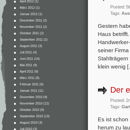
April 2012
(1)
Posted: 5
März 2012
(1)
Tags:
Aus
Januar 2012
(1)
Dezember 2011
(2)
Gestern habe
November 2011
(2)
Haus betriff
Oktober 2011
(2)
September 2011
(2)
Handwerker-A
August 2011
(3)
seiner Firma
Juli 2011
(4)
Stahlträgern
Juni 2011
(14)
klein wenig 
Mai 2011
(9)
April 2011
(8)
März 2011
(8)
Februar 2011
(6)
Der e
Januar 2011
(11)
Dezember 2010
(9)
Posted: 2
November 2010
(12)
Tags:
Gar
Oktober 2010
(9)
September 2010
(13)
Es ist schon
August 2010
(3)
herum zu lau
Juli 2010
(3)