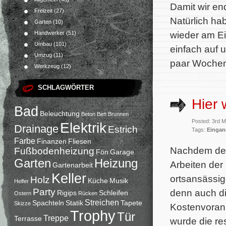
Damit wir en
Freizeit
(27)
Natürlich h
Garten
(10)
wieder am Ei
Handwerker
(51)
Umbau
(101)
einfach auf 
Umzug
(11)
paar Wochen
Werkzeug
(12)
SCHLAGWÖRTER
Hier 
Bad
Beleuchtung
Beton
Bett
Brunnen
Posted: 3rd 
Elektrik
Drainage
Estrich
Tags:
Eingan
Farbe
Finanzen
Fliesen
Nachdem der 
Fußbodenheizung
Fön
Garage
Garten
Heizung
Arbeiten der
Gartenarbeit
Keller
ortsansässig
Holz
Küche
Musik
Helfer
Party
denn auch di
Rigips
Schleifen
Ostern
Rücken
Streichen
Spachteln
Statik
Tapete
Skizze
Kostenvorans
Trophy
Tür
Treppe
Terrasse
wurde die re