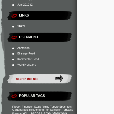
Juni 2010
(2)
LINKS
SRCS
USERMENÜ
Anmelden
Eintrags-Feed
Kommentar-Feed
WordPress.org
POPULAR TAGS
Fliesen
Finanzen
Statik
Rigips
Tapete
Spachteln
Gartenarbeit
Beleuchtung
Fön
Schleifen
Terrasse
WC
Treppe
Farbe
Streichen
Garage