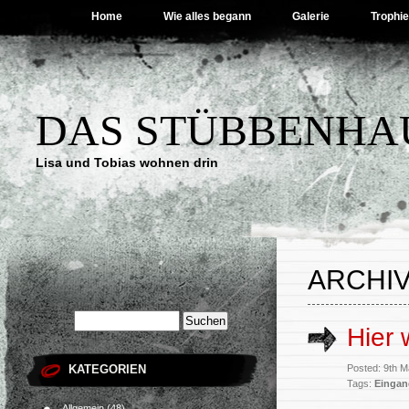
Home
Wie alles begann
Galerie
Trophi
DAS STÜBBENHA
Lisa und Tobias wohnen drin
ARCHIV
Hier 
KATEGORIEN
Posted: 9th 
Tags:
Eingan
Allgemein
(48)