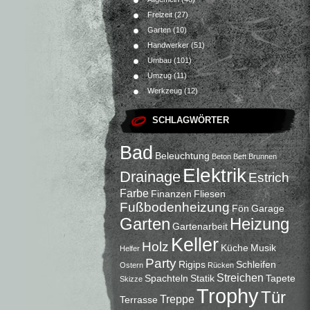
Freizeit
(27)
Garten
(10)
Handwerker
(51)
Umbau
(101)
Umzug
(11)
Werkzeug
(12)
SCHLAGWÖRTER
Bad
Beleuchtung
Beton
Bett
Brunnen
Elektrik
Drainage
Estrich
Farbe
Finanzen
Fliesen
Fußbodenheizung
Fön
Garage
Garten
Heizung
Gartenarbeit
Keller
Holz
Küche
Musik
Helfer
Party
Rigips
Schleifen
Ostern
Rücken
Streichen
Spachteln
Statik
Tapete
Skizze
Trophy
Tür
Treppe
Terrasse