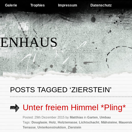
Galerie
Trophies
Impressum
Datenschutz
BENHAUS
POSTS TAGGED ‘ZIERSTEIN’
Unter freiem Himmel *Pling*
Posted: 29th Dezember 2015 by
Matthias
in
Garten
,
Umbau
Tags:
Douglasie
,
Holz
,
Holzterrasse
,
Lichtschacht
,
Mähsteine
,
Mauerst
Terrasse
,
Unterkonstruktion
,
Zierstein