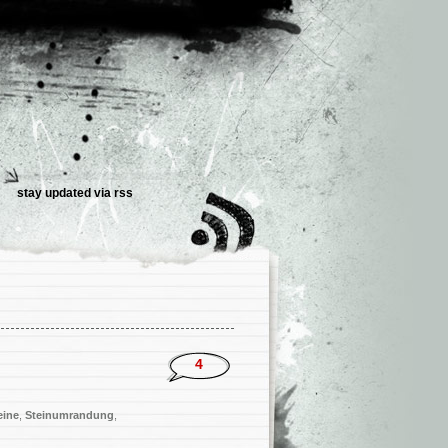
stay updated via
rss
4
eine
,
Steinumrandung
,