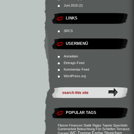
Juni 2010
(2)
LINKS
SRCS
USERMENÜ
Anmelden
Eintrags-Feed
Kommentar-Feed
WordPress.org
POPULAR TAGS
Fliesen
Finanzen
Statik
Rigips
Tapete
Spachteln
Gartenarbeit
Beleuchtung
Fön
Schleifen
Terrasse
WC
Treppe
Farbe
Streichen
Garage